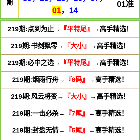
期
01准
01
，14
219期:点到为止→
『平特尾』
→高手精选！
219期:书剑飘零→
『大小』
→高手精选！
219期:必中之选→
『平特尾』
→高手精选！
219期:烟雨行舟→
『6码』
→高手精选！
219期:风云将变→
『大小』
→高手精选！
219期:一击必杀→
『7尾』
→高手精选！
219期:封盘无情→
『5尾』
→高手精选！