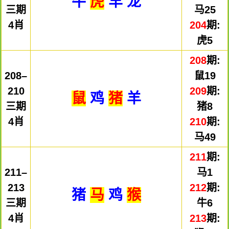
牛
虎
羊 龙
三期
马25
4肖
204
期:
虎5
208
期:
208–
鼠19
210
209
期:
鼠
鸡
猪
羊
三期
猪8
4肖
210
期:
马49
211
期:
211–
马1
213
212
期:
猪
马
鸡
猴
三期
牛6
4肖
213
期: