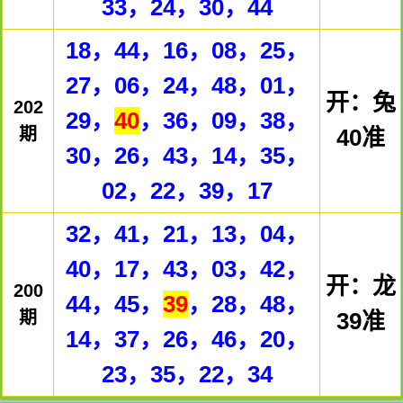
33，24，30，44
18，44，16，08，25，
27，06，24，48，01，
开：兔
202
29，
40
，36，09，38，
期
40准
30，26，43，14，35，
02，22，39，17
32，41，21，13，04，
40，17，43，03，42，
开：龙
200
44，45，
39
，28，48，
期
39准
14，37，26，46，20，
23，35，22，34