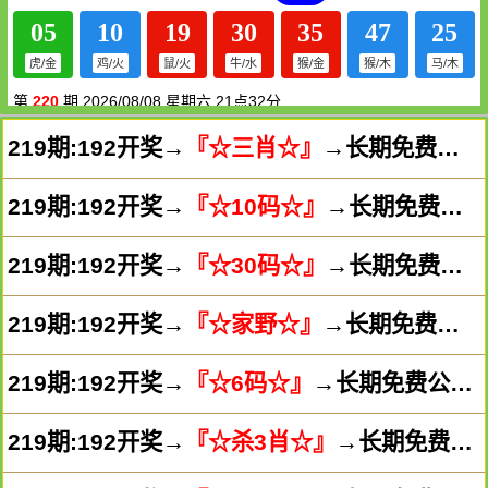
219期:192开奖→
『☆三肖☆』
→长期免费公开！
219期:192开奖→
『☆10码☆』
→长期免费公开！
219期:192开奖→
『☆30码☆』
→长期免费公开！
219期:192开奖→
『☆家野☆』
→长期免费公开！
219期:192开奖→
『☆6码☆』
→长期免费公开！
219期:192开奖→
『☆杀3肖☆』
→长期免费公开！