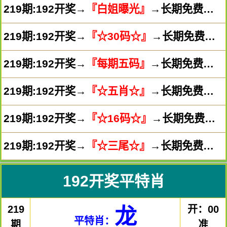
219期:192开奖→
『白姐曝光』
→长期免费公开！
219期:192开奖→
『☆30码☆』
→长期免费公开！
219期:192开奖→
『每期五码』
→长期免费公开！
219期:192开奖→
『☆五肖☆』
→长期免费公开！
219期:192开奖→
『☆16码☆』
→长期免费公开！
219期:192开奖→
『☆三尾☆』
→长期免费公开！
192开奖平特肖
219
开：00
龙
平特肖：
期
准