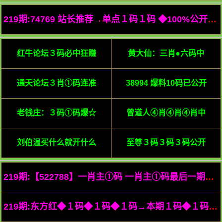
219期:74769 站长推荐→单点１码１码 ◆100%公开大胆下10万
红牛论坛３码必中狂赚
黄大仙：三肖●六码中
通天论坛３肖①码连准
38994 爆料10码已公开
老钱庄：３码①码爆☆
曾道人④肖④肖④肖中
刘伯温买什么就开什么
至尊３码３码３码公开
219期:【522788】一肖主①码 一肖主①码最后一期大公开
219期:东方红◆１码◆１码◆１码→本期１码◆１码已免费公开