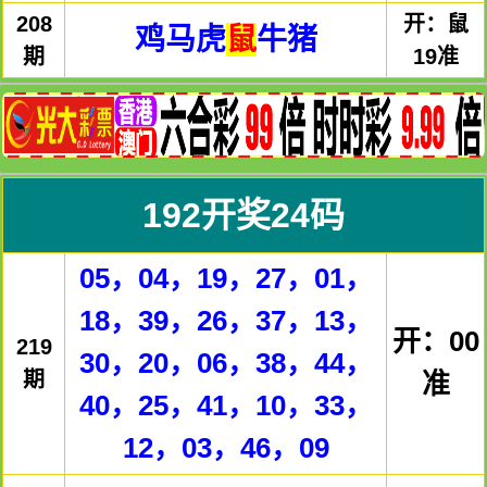
208
开：鼠
鸡马虎
鼠
牛猪
期
19准
192开奖24码
05，04，19，27，01，
18，39，26，37，13，
开：00
219
30，20，06，38，44，
期
准
40，25，41，10，33，
12，03，46，09