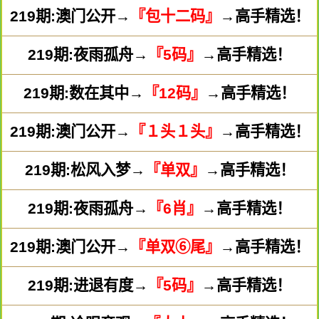
219期:澳门公开→
『包十二码』
→高手精选！
219期:夜雨孤舟→
『5码』
→高手精选！
219期:数在其中→
『12码』
→高手精选！
219期:澳门公开→
『１头１头』
→高手精选！
219期:松风入梦→
『单双』
→高手精选！
219期:夜雨孤舟→
『6肖』
→高手精选！
219期:澳门公开→
『单双⑥尾』
→高手精选！
219期:进退有度→
『5码』
→高手精选！