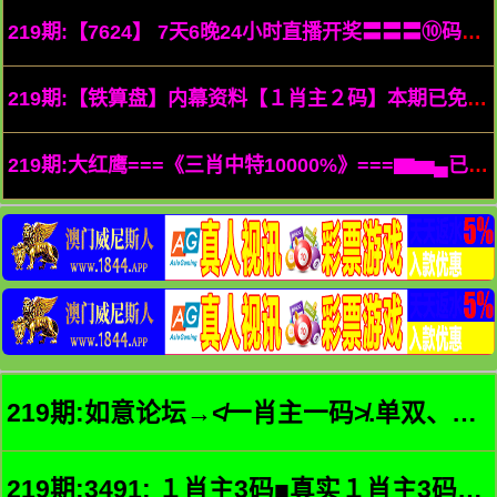
219期:【7624】 7天6晚24小时直播开奖〓〓〓⑩码闯天下
219期:【铁算盘】内幕资料【１肖主２码】本期已免费发表
219期:大红鹰===《三肖中特10000%》===▆▅▄已公开√
219期:如意论坛→≮一肖主一码≯.单双、波色←←请验证查看
219期:3491: １肖主3码■真实１肖主3码■真实■１肖主3码