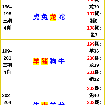
196–
龙39
198
197
期:
虎 兔
龙
蛇
三期
猪8
4肖
198
期:
鼠7
199
期:
199–
羊36
201
200
期:
羊
猪
狗 牛
三期
龙39
4肖
201
期:
猪32
202
期:
202–
兔40
204
203
期: