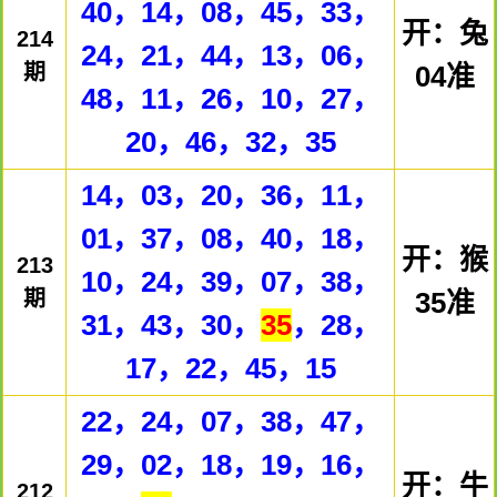
40，14，08，45，33，
开：兔
214
24，21，44，13，06，
期
04准
48，11，26，10，27，
20，46，32，35
14，03，20，36，11，
01，37，08，40，18，
开：猴
213
10，24，39，07，38，
期
35准
31，43，30，
35
，28，
17，22，45，15
22，24，07，38，47，
29，02，18，19，16，
开：牛
212