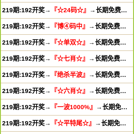
219期:192开奖→
『☆24码☆』
→长期免费公开！
219期:192开奖→
『博④码中』
→长期免费公开！
219期:192开奖→
『☆单双☆』
→长期免费公开！
219期:192开奖→
『☆七肖☆』
→长期免费公开！
219期:192开奖→
『绝杀半波』
→长期免费公开！
219期:192开奖→
『☆六肖☆』
→长期免费公开！
219期:192开奖→
『一波1000%』
→长期免费公开！
219期:192开奖→
『☆平特尾☆』
→长期免费公开！