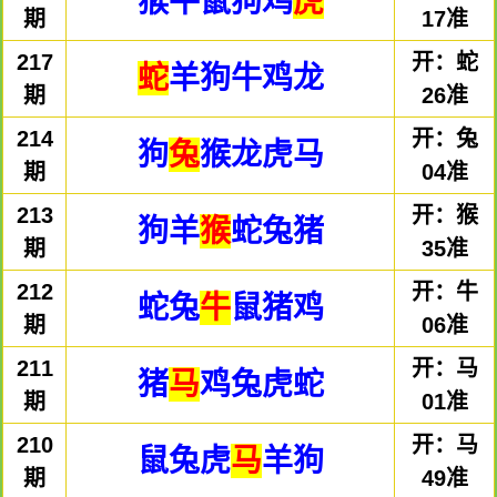
猴牛鼠狗鸡
虎
期
17准
217
开：蛇
蛇
羊狗牛鸡龙
期
26准
214
开：兔
狗
兔
猴龙虎马
期
04准
213
开：猴
狗羊
猴
蛇兔猪
期
35准
212
开：牛
蛇兔
牛
鼠猪鸡
期
06准
211
开：马
猪
马
鸡兔虎蛇
期
01准
210
开：马
鼠兔虎
马
羊狗
期
49准