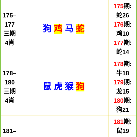
175
期:
175–
蛇26
177
176
期:
狗
鸡
马
蛇
三期
鸡10
4肖
177
期:
蛇14
178
期:
178–
牛18
180
179
期:
鼠 虎 猴
狗
三期
龙15
4肖
180
期:
狗21
181
期:
181–
鼠19