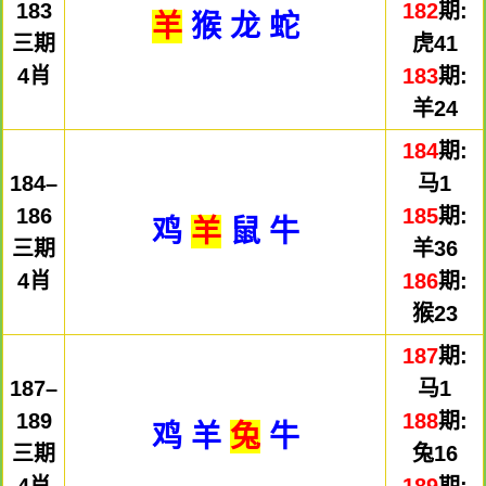
183
182
期:
羊
猴 龙 蛇
三期
虎41
4肖
183
期:
羊24
184
期:
184–
马1
186
185
期:
鸡
羊
鼠 牛
三期
羊36
4肖
186
期:
猴23
187
期:
187–
马1
189
188
期:
鸡 羊
兔
牛
三期
兔16