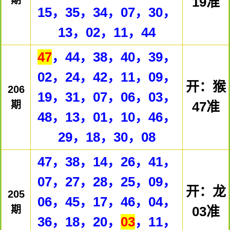
期
19准
15，35，34，07，30，
13，02，11，44
47
，44，38，40，39，
02，24，42，11，09，
开：猴
206
19，31，07，06，03，
期
47准
48，13，01，10，46，
29，18，30，08
47，38，14，26，41，
07，27，28，25，09，
开：龙
205
06，45，17，46，04，
期
03准
36，18，20，
03
，11，