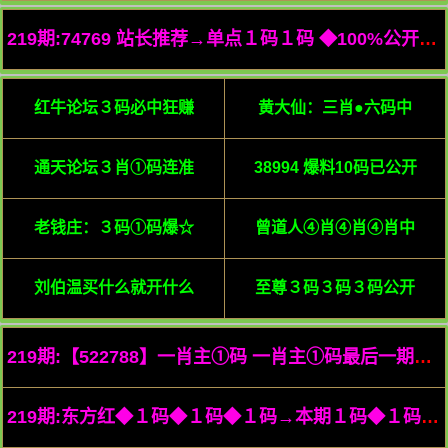
219期:74769 站长推荐→单点１码１码 ◆100%公开大胆下10万
红牛论坛３码必中狂赚
黄大仙：三肖●六码中
通天论坛３肖①码连准
38994 爆料10码已公开
老钱庄：３码①码爆☆
曾道人④肖④肖④肖中
刘伯温买什么就开什么
至尊３码３码３码公开
219期:【522788】一肖主①码 一肖主①码最后一期大公开
219期:东方红◆１码◆１码◆１码→本期１码◆１码已免费公开