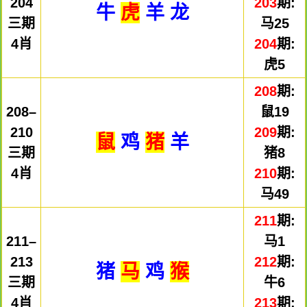
204
203
期:
牛
虎
羊 龙
三期
马25
4肖
204
期:
虎5
208
期:
208–
鼠19
210
209
期:
鼠
鸡
猪
羊
三期
猪8
4肖
210
期:
马49
211
期:
211–
马1
213
212
期:
猪
马
鸡
猴
三期
牛6
4肖
213
期: