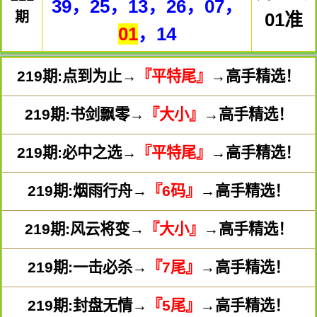
39，25，13，26，07，
期
01准
01
，14
219期:点到为止→
『平特尾』
→高手精选！
219期:书剑飘零→
『大小』
→高手精选！
219期:必中之选→
『平特尾』
→高手精选！
219期:烟雨行舟→
『6码』
→高手精选！
219期:风云将变→
『大小』
→高手精选！
219期:一击必杀→
『7尾』
→高手精选！
219期:封盘无情→
『5尾』
→高手精选！