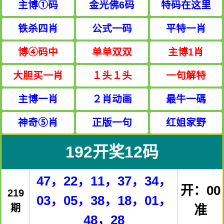
主博①码
金光佛6码
特码在这里
铁杀四肖
公式一码
平特一肖
博④码中
单单双双
主博1肖
大胆买一肖
１头１头
一句解特
主博一肖
２肖动画
最牛一碼
神奇⑤肖
正版一句
红姐家野
192开奖12码
47，22，11，37，34，
开：00
219
03，05，38，18，01，
期
准
48，28