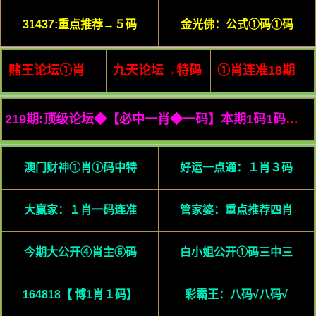
31437:重点推荐→５码
金光佛：公式①码①码
赌王论坛①肖
九天论坛→特码
①肖连准18期
219期:顶级论坛◆【必中一肖◆一码】本期1码1码已免费公开
澳门财神①肖①码中特
好运一点通：１肖３码
大赢家：１肖一码连准
管家婆：重点推荐四肖
今期大公开④肖主⑥码
白小姐公开①码三中三
164818【 博1肖１码】
彩霸王：八码√八码√