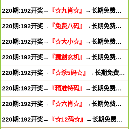
220期:192开奖→
『☆九肖☆』
→长期免费公开！
220期:192开奖→
『免费八码』
→长期免费公开！
220期:192开奖→
『☆大小☆』
→长期免费公开！
220期:192开奖→
『獨創玄机』
→长期免费公开！
220期:192开奖→
『☆杀5码☆』
→长期免费公开！
220期:192开奖→
『精准特码』
→长期免费公开！
220期:192开奖→
『☆六肖☆』
→长期免费公开！
220期:192开奖→
『☆12码☆』
→长期免费公开！