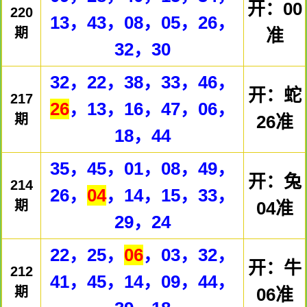
开：00
220
13，43，08，05，26，
期
准
32，30
32，22，38，33，46，
开：蛇
217
26
，13，16，47，06，
期
26准
18，44
35，45，01，08，49，
开：兔
214
26，
04
，14，15，33，
期
04准
29，24
22，25，
06
，03，32，
开：牛
212
41，45，14，09，44，
期
06准