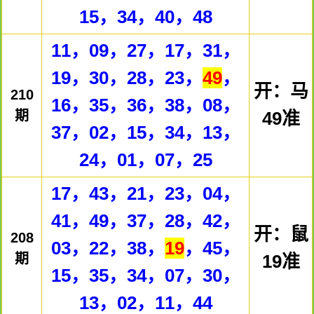
15，34，40，48
11，09，27，17，31，
19，30，28，23，
49
，
开：马
210
16，35，36，38，08，
期
49准
37，02，15，34，13，
24，01，07，25
17，43，21，23，04，
41，49，37，28，42，
开：鼠
208
03，22，38，
19
，45，
期
19准
15，35，34，07，30，
13，02，11，44