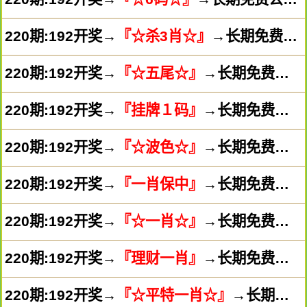
220期:192开奖→
『☆杀3肖☆』
→长期免费公开！
220期:192开奖→
『☆五尾☆』
→长期免费公开！
220期:192开奖→
『挂牌１码』
→长期免费公开！
220期:192开奖→
『☆波色☆』
→长期免费公开！
220期:192开奖→
『一肖保中』
→长期免费公开！
220期:192开奖→
『☆一肖☆』
→长期免费公开！
220期:192开奖→
『理财一肖』
→长期免费公开！
220期:192开奖→
『☆平特一肖☆』
→长期免费公开！