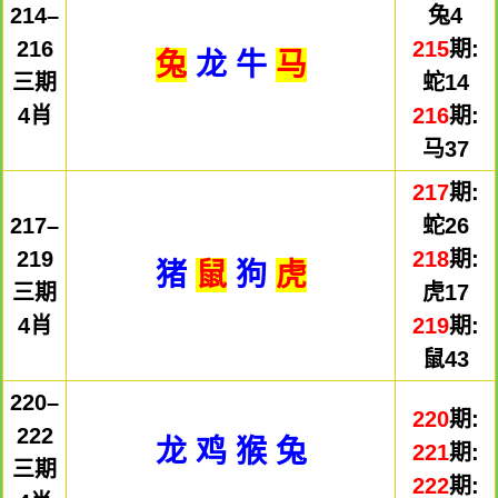
214–
兔4
216
215
期:
兔
龙 牛
马
三期
蛇14
4肖
216
期:
马37
217
期:
217–
蛇26
219
218
期:
猪
鼠
狗
虎
三期
虎17
4肖
219
期:
鼠43
220–
220
期:
222
龙 鸡 猴 兔
221
期:
三期
222
期: