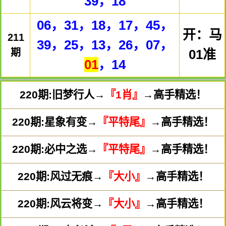
39，18
06，31，18，17，45，
开：马
211
39，25，13，26，07，
期
01准
01
，14
220期:旧梦行人→
『1肖』
→高手精选！
220期:星象有变→
『平特尾』
→高手精选！
220期:必中之选→
『平特尾』
→高手精选！
220期:风过无痕→
『大小』
→高手精选！
220期:风云将变→
『大小』
→高手精选！