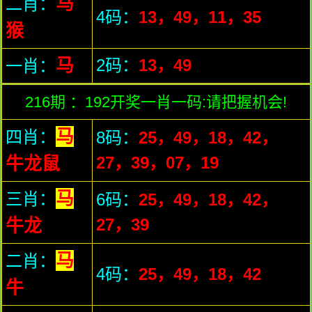
马
二肖：
4码：
13，49，11，35
猴
马
2码：
13，49
一肖：
216期 ：192开奖一肖一码:请把握机会!
马
四肖：
8码：
25，49，18，42，
牛龙鼠
27，39，07，19
马
三肖：
6码：
25，49，18，42，
牛龙
27，39
马
二肖：
4码：
25，49，18，42
牛