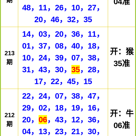
期
04准
48，11，26，10，27，
20，46，32，35
14，03，20，36，11，
01，37，08，40，18，
开：猴
213
10，24，39，07，38，
期
35准
31，43，30，
35
，28，
17，22，45，15
22，24，07，38，47，
29，02，18，19，16，
开：牛
212
20，
06
，43，12，36，
期
06准
04，13，23，21，30，