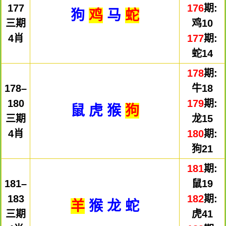
177
176
期:
狗
鸡
马
蛇
三期
鸡10
4肖
177
期:
蛇14
178
期:
178–
牛18
180
179
期:
鼠 虎 猴
狗
三期
龙15
4肖
180
期:
狗21
181
期:
181–
鼠19
183
182
期:
羊
猴 龙 蛇
三期
虎41