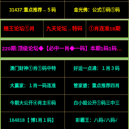
31437:重点推荐→５码
金光佛：公式①码①码
赌王论坛①肖
九天论坛→特码
①肖连准18期
220期:顶级论坛◆【必中一肖◆一码】本期1码1码已免费公开
澳门财神①肖①码中特
好运一点通：１肖３码
大赢家：１肖一码连准
管家婆：重点推荐四肖
今期大公开④肖主⑥码
白小姐公开①码三中三
164818【 博1肖１码】
彩霸王：八码√八码√