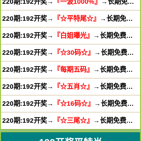
220期:192开奖→
『一波1000%』
→长期免费公开！
220期:192开奖→
『☆平特尾☆』
→长期免费公开！
220期:192开奖→
『白姐曝光』
→长期免费公开！
220期:192开奖→
『☆30码☆』
→长期免费公开！
220期:192开奖→
『每期五码』
→长期免费公开！
220期:192开奖→
『☆五肖☆』
→长期免费公开！
220期:192开奖→
『☆16码☆』
→长期免费公开！
220期:192开奖→
『☆三尾☆』
→长期免费公开！