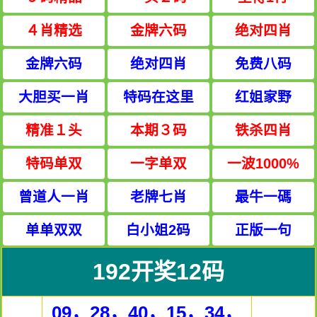
４肖精选
金牌六码
绝对四肖
金牌六码
绝对四肖
免费八码
大胆买一肖
特码在这里
红姐家野
精准１头
本期３码
铁杀四肖
特码单双
一字单双
一波1000%
曾道人一肖
老牌七肖
最牛一碼
单单双双
白小姐2码
正版一句
192开奖12码
09，28，40，15，34，