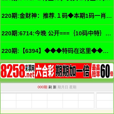
220期:金财神：推荐.１码◆本期1码一肖主一码已公开请验证
220期:6714:今晚 公开===｛10码中特｝===免费大公开
220期:【6394】◆◆◆特码在这里◆◆◆特码在这里◆◆◆在这里