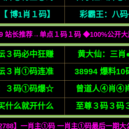
18【 博1肖１码】
彩霸王：八码
4769 站长推荐→单点１码１码 ◆100%公开
坛３码必中狂赚
黄大仙：三肖
坛３肖①码连准
38994 爆料1
：３码①码爆☆
曾道人④肖④
买什么就开什么
至尊３码３码
522788】一肖主①码 一肖主①码最后一期大