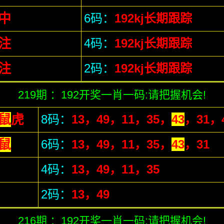
中
6码：
192kj长期跟踪
注
4码：
192kj长期跟踪
注
2码：
192kj长期跟踪
219期 ：192开奖一肖一码:请把握机会!
鼠
虎
8码：
13，49，11，35，
43
，31，
鼠
6码：
13，49，11，35，
43
，31
4码：
13，49，11，35
2码：
13，49
216期 ：192开奖一肖一码:请把握机会!