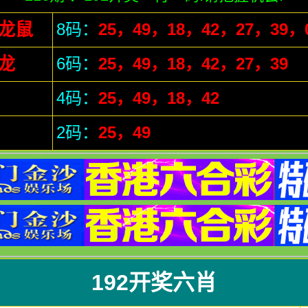
龙鼠
8码：
25，49，18，42，27，39，
龙
6码：
25，49，18，42，27，39
4码：
25，49，18，42
2码：
25，49
192开奖六肖