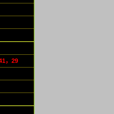
41，29