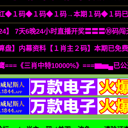
东方红◆１码◆１码◆１码→本期１码◆１码
7624】 7天6晚24小时直播开奖〓〓〓⑩码
【铁算盘】内幕资料【１肖主２码】本期已免
红鹰===《三肖中特10000%》===▆▅▄已公