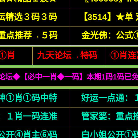
坛精选３码３码
【3514】★单
7:重点推荐→５码
金光佛：公式
①肖
九天论坛→特码
①肖连
顶级论坛◆【必中一肖◆一码】本期1码1码已
神①肖①码中特
好运一点通：
：１肖一码连准
管家婆：重点
公开④肖主⑥码
白小姐公开①