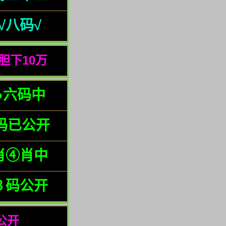
√八码√
大胆下10万
●六码中
0码已公开
肖④肖中
３码公开
公开