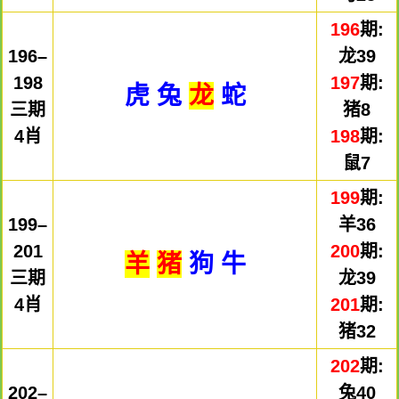
196
期:
196–
龙39
198
197
期:
虎 兔
龙
蛇
三期
猪8
4肖
198
期:
鼠7
199
期:
199–
羊36
201
200
期:
羊
猪
狗 牛
三期
龙39
4肖
201
期:
猪32
202
期:
202–
兔40