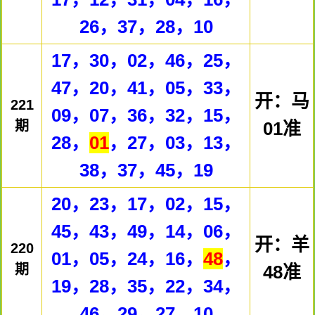
26，37，28，10
17，30，02，46，25，
47，20，41，05，33，
开：马
221
09，07，36，32，15，
期
01准
28，
01
，27，03，13，
38，37，45，19
20，23，17，02，15，
45，43，49，14，06，
开：羊
220
01，05，24，16，
48
，
期
48准
19，28，35，22，34，
46，29，27，10