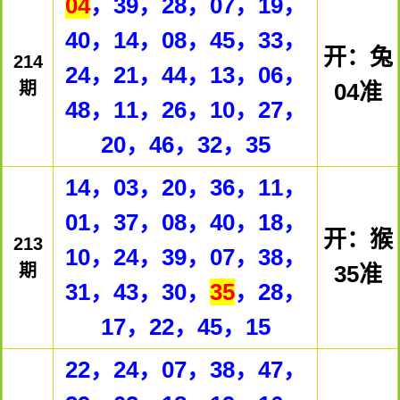
04
，39，28，07，19，
40，14，08，45，33，
开：兔
214
24，21，44，13，06，
期
04准
48，11，26，10，27，
20，46，32，35
14，03，20，36，11，
01，37，08，40，18，
开：猴
213
10，24，39，07，38，
期
35准
31，43，30，
35
，28，
17，22，45，15
22，24，07，38，47，