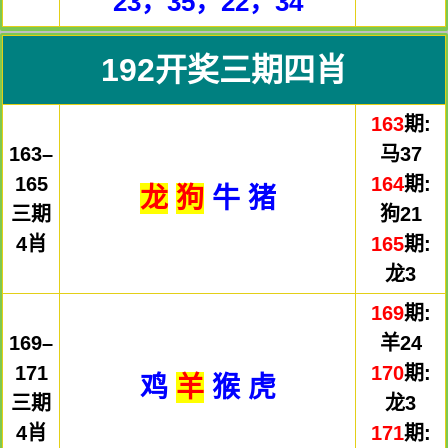
23，35，22，34
192开奖三期四肖
163
期:
163–
马37
165
164
期:
龙
狗
牛 猪
三期
狗21
4肖
165
期:
龙3
169
期:
169–
羊24
171
170
期:
鸡
羊
猴 虎
三期
龙3
4肖
171
期: