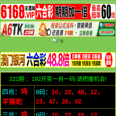
222期 ：192开奖一肖一码:请把握机会!
鸡
四肖：
8码：
10，22，48，12，
羊猴蛇
23，47，26，02
鸡
三肖：
6码：
10，22，48，12，