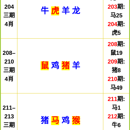
204
203
期:
牛
虎
羊 龙
三期
马25
4肖
204
期:
虎5
208
期:
208–
鼠19
210
209
期:
鼠
鸡
猪
羊
三期
猪8
4肖
210
期:
马49
211
期:
211–
马1
213
212
期:
猪
马
鸡
猴
三期
牛6