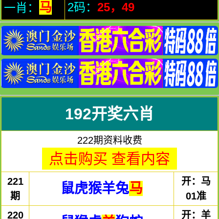
马
2码：
25，49
一肖：
192开奖六肖
222期资料收费
点击购买 查看内容
221
开：马
鼠虎猴羊兔
马
期
01准
220
开：羊