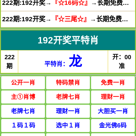
222期:192开奖→
『☆16码☆』
→长期免费公开！
222期:192开奖→
『☆三尾☆』
→长期免费公开！
192开奖平特肖
222
开：00
龙
平特肖：
期
准
公开一肖
特码禁肖
免费一肖
主①肖博
老牌七肖
理财一肖
老牌七肖
理财一肖
大胆买一肖
１码１码
选中１肖
金光佛6码