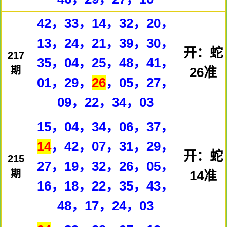
42，33，14，32，20，
13，24，21，39，30，
开：蛇
217
35，04，25，48，41，
期
26准
01，29，
26
，05，27，
09，22，34，03
15，04，34，06，37，
14
，42，07，31，29，
开：蛇
215
27，19，32，26，05，
期
14准
16，18，22，35，43，
48，17，24，03