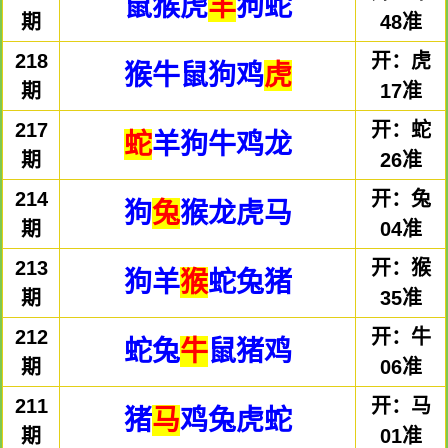
鼠猴虎
羊
狗蛇
期
48准
218
开：虎
猴牛鼠狗鸡
虎
期
17准
217
开：蛇
蛇
羊狗牛鸡龙
期
26准
214
开：兔
狗
兔
猴龙虎马
期
04准
213
开：猴
狗羊
猴
蛇兔猪
期
35准
212
开：牛
蛇兔
牛
鼠猪鸡
期
06准
211
开：马
猪
马
鸡兔虎蛇
期
01准