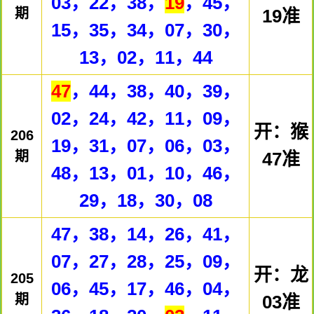
03，22，38，
19
，45，
期
19准
15，35，34，07，30，
13，02，11，44
47
，44，38，40，39，
02，24，42，11，09，
开：猴
206
19，31，07，06，03，
期
47准
48，13，01，10，46，
29，18，30，08
47，38，14，26，41，
07，27，28，25，09，
开：龙
205
06，45，17，46，04，
期
03准