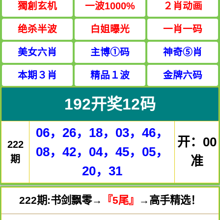
獨創玄机
一波1000%
２肖动画
绝杀半波
白姐曝光
一肖一码
美女六肖
主博①码
神奇⑤肖
本期３肖
精品１波
金牌六码
192开奖12码
06，26，18，03，46，
开：00
222
08，42，04，45，05，
期
准
20，31
222期:书剑飘零→
『5尾』
→高手精选！